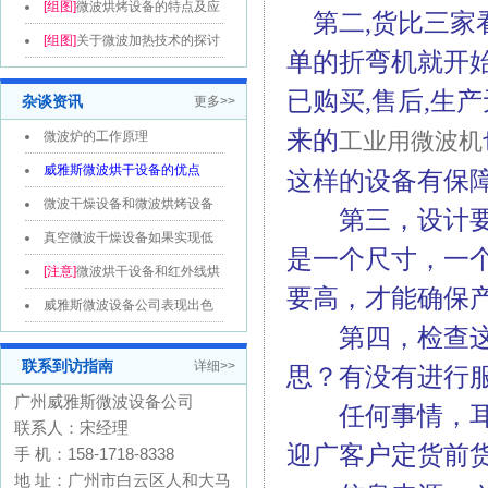
分析和...
[组图]
微波烘烤设备的特点及应
第二,货比三家看
用领域...
[组图]
关于微波加热技术的探讨
单的折弯机就开始
已购买,售后,生
杂谈资讯
更多>>
来的
工业用微波机
微波炉的工作原理
威雅斯微波烘干设备的优点
这样的设备有保障
微波干燥设备和微波烘烤设备
第三，设计要根
的区别
真空微波干燥设备如果实现低
是一个尺寸，一
温烘干的目...
[注意]
微波烘干设备和红外线烘
要高，才能确保
干线的区...
威雅斯微波设备公司表现出色
第四，检查这个
是因为比别...
联系到访指南
详细>>
思？有没有进行
广州威雅斯微波设备公司
任何事情，耳听
联系人：宋经理
迎广客户定货前
手 机：158-1718-8338
地 址：广州市白云区人和大马