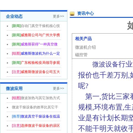
资讯中心
企业动态
更多>>
[新闻]
自动门真空干燥机核心技
术喜获...
[新闻]
威雅斯公司与广州大学携
相关产品
手共创...
[新闻]
威雅斯获得"一种真空微
微波机介绍
波干燥机...
[组图]
威雅斯微波机为什么一定
磁控管
行业
要款到...
[新闻]
广东检验检疫局领导参观
微波设备
威雅斯...
[注意]
威雅斯微波设备公司五大
报价也千差万别,
优势
呢?
微波应用
更多>>
第一,货比三家看
[组图]
微波加热与其它加热方式
规模,环境布置,
的区别...
微波干燥设备的效率比其它干
业是有计划长期坚
燥设备高...
[推荐]
微波真空干燥设备在低温
烘干领...
[注意]
选择微波干燥设备的误区
不能干明天就收手