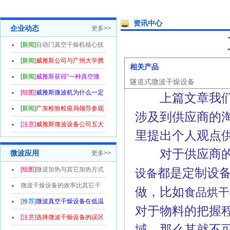
资讯中心
企业动态
更多>>
[新闻]
自动门真空干燥机核心技
术喜获...
[新闻]
威雅斯公司与广州大学携
相关产品
手共创...
[新闻]
威雅斯获得"一种真空微
隧道式微波干燥设备
波干燥机...
[组图]
威雅斯微波机为什么一定
上篇文章我们
要款到...
[新闻]
广东检验检疫局领导参观
涉及到供应商的
威雅斯...
[注意]
威雅斯微波设备公司五大
里提出个人观点
优势
对于供应商的选
微波应用
更多>>
[组图]
微波加热与其它加热方式
都是定制设
设备
的区别...
微波干燥设备的效率比其它干
做，比如
食品烘干
燥设备高...
[推荐]
微波真空干燥设备在低温
对于物料的把握
烘干领...
[注意]
选择微波干燥设备的误区
域，那么其就不