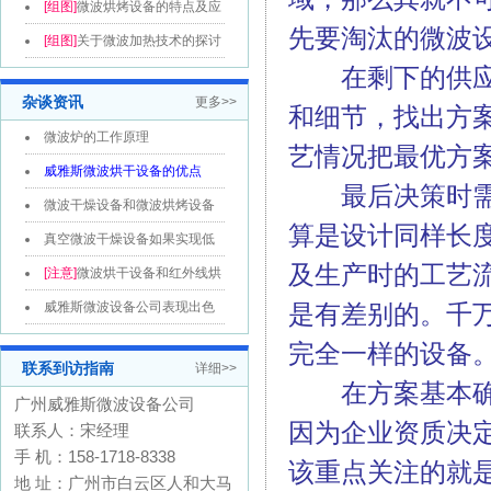
分析和...
[组图]
微波烘烤设备的特点及应
先要淘汰的微波
用领域...
[组图]
关于微波加热技术的探讨
在剩下的供应商
杂谈资讯
更多>>
和细节，找出方
微波炉的工作原理
艺情况把最优方
威雅斯微波烘干设备的优点
最后决策时需重
微波干燥设备和微波烘烤设备
算是设计同样长
的区别
真空微波干燥设备如果实现低
及生产时的工艺
温烘干的目...
[注意]
微波烘干设备和红外线烘
干线的区...
威雅斯微波设备公司表现出色
是有差别的。千
是因为比别...
完全一样的设备
联系到访指南
详细>>
在方案基本确定
广州威雅斯微波设备公司
因为企业资质决
联系人：宋经理
手 机：158-1718-8338
该重点关注的就
地 址：广州市白云区人和大马