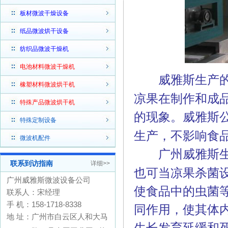
板材微波干燥设备
纸品微波烘干设备
纺织品微波干燥机
电池材料微波干燥机
威雅斯生产
橡塑材料微波烘干机
凉果在制作和成
特殊产品微波烘干机
的现象。威雅斯
特殊定制设备
生产，不影响食
微波机配件
广州威雅斯
联系到访指南
详细>>
也可当
凉果杀菌
广州威雅斯微波设备公司
使食品中的虫菌
联系人：宋经理
手 机：158-1718-8338
同作用，使其体
地 址：广州市白云区人和大马
生长发育延缓和