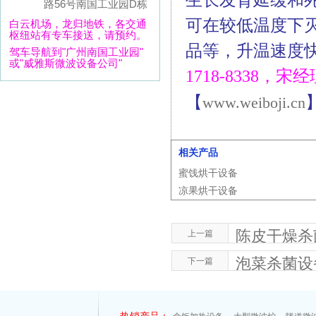
路56号南国工业园D栋
可在较低温度下
白云机场，龙归地铁，各交通
枢纽站有专车接送，请预约。
品等，升温速度
驾车导航到"广州南国工业园"
或"威雅斯微波设备公司"
1718-8338，宋
【
www.weiboji.cn
相关产品
蜜饯烘干设备
凉果烘干设备
陈皮干燥杀
上一篇
泡菜杀菌设
下一篇
热销产品：